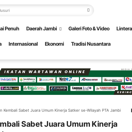
ai Penuh
Daerah Jambi
Galeri Foto & Video
Linter
a
Internasional
Ekonomi
Tradisi Nusantara
ian Kembali Sabet Juara Umum Kinerja Satker se-Wilayah PTA Jambi
Kembali Sabet Juara Umum Kinerja