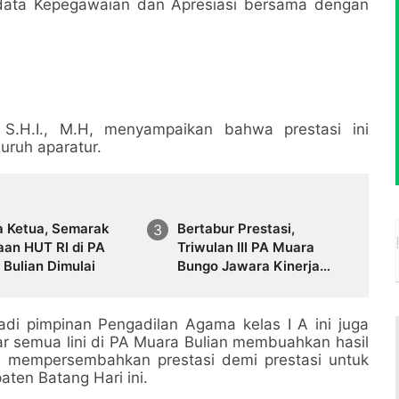
data Kepegawaian dan Apresiasi bersama dengan
 S.H.I., M.H, menyampaikan bahwa prestasi ini
luruh aparatur.
a Ketua, Semarak
Bertabur Prestasi,
aan HUT RI di PA
Triwulan III PA Muara
Bulian Dimulai
Bungo Jawara Kinerja
Penanganan Perkara,
Mediasi dan Gugatan
Mandiri
adi pimpinan Pengadilan Agama kelas I A ini juga
 semua lini di PA Muara Bulian membuahkan hasil
u mempersembahkan prestasi demi prestasi untuk
ten Batang Hari ini.