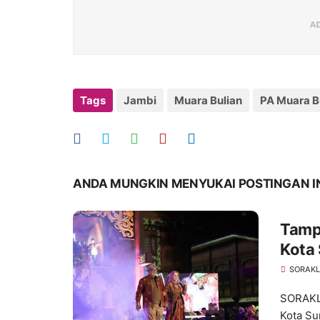
Tags
Jambi
Muara Bulian
PA Muara B
ANDA MUNGKIN MENYUKAI POSTINGAN I
Tampi
Kota
dan 
SORAKL
SORAKLI
Kota Su