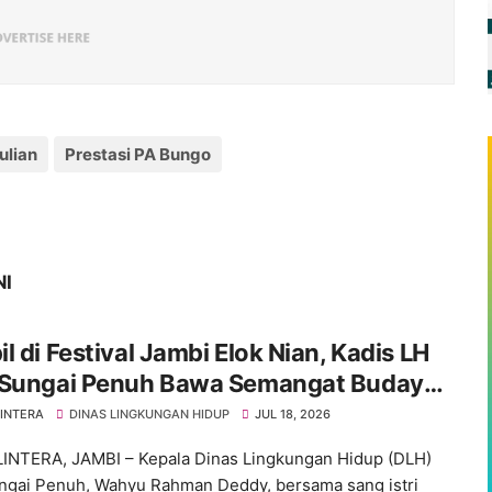
ulian
Prestasi PA Bungo
NI
l di Festival Jambi Elok Nian, Kadis LH
 Sungai Penuh Bawa Semangat Budaya
Lingkungan Bersih
INTERA
DINAS LINGKUNGAN HIDUP
JUL 18, 2026
NTERA, JAMBI – Kepala Dinas Lingkungan Hidup (DLH)
ngai Penuh, Wahyu Rahman Deddy, bersama sang istri