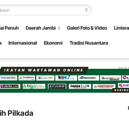
ai Penuh
Daerah Jambi
Galeri Foto & Video
Linter
a
Internasional
Ekonomi
Tradisi Nusantara
ih Pilkada